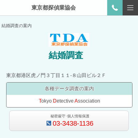
東京都探偵業協会
結婚調査の案内
結婚調査
東京都港区虎ノ門３丁目１１-８山田ビル２Ｆ
各種データ調査の案内
T
okyo
D
etective
A
ssociation
秘密厳守･個人情報保護
03-3438-1136