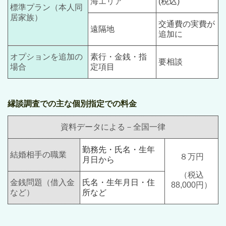
海エリア
(税込)
標準プラン（本人同
居家族）
交通費の実費が
遠隔地
追加に
オプションを追加の
素行・金銭・指
要相談
場合
定項目
縁談調査での主な個別指定での料金
資料データによる－全国一律
勤務先・氏名・生年
結婚相手の職業
８万円
月日から
（税込
金銭問題（借入金
氏名・生年月日・住
88,000円）
など）
所など