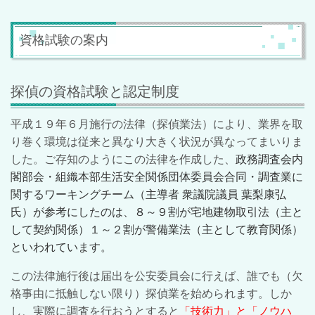
資格試験の案内
探偵の資格試験と認定制度
平成１９年６月施行の法律（探偵業法）により、業界を取
り巻く環境は従来と異なり大きく状況が異なってまいりま
した。ご存知のようにこの法律を作成した、
政務調査会内
閣部会・組織本部生活安全関係団体委員会合同・調査業に
関するワーキングチーム（主導者 衆議院議員 葉梨康弘
氏）が参考にしたのは、８～９割が宅地建物取引法（主と
して契約関係）１～２割が警備業法（主として教育関係）
といわれています。
この法律施行後は届出を公安委員会に行えば、誰でも（欠
格事由に抵触しない限り）探偵業を始められます。しか
し、実際に調査を行おうとすると
「技術力」と「ノウハ