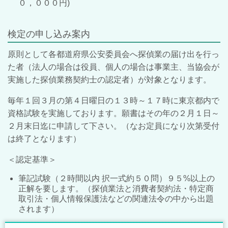
０，０００円)
検定の申し込み案内
原則として各都道府県公安委員会へ探偵業の届け出を行っ
た者（法人の場合は役員、個人の場合は事業主、当協会が
実施した探偵業務契約士の認定者）が対象となります。
毎年１回３月の第４日曜日の１３時～１７時に東京都内で
資格試験を実施しております。願書はその年の２月１日～
２月末日迄に申請して下さい。（なお定員になり次第受付
は終了となります）
＜認定基準＞
筆記試験（２時間以内 択一式約５０問）９５%以上の
正解を要します。（探偵業法と消費者契約法・特定商
取引法・個人情報保護法などの関連法令の中から出題
されます）