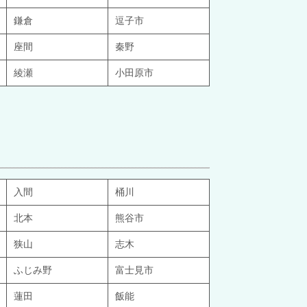
鎌倉
逗子市
座間
秦野
綾瀬
小田原市
入間
桶川
北本
熊谷市
狭山
志木
ふじみ野
富士見市
蓮田
飯能