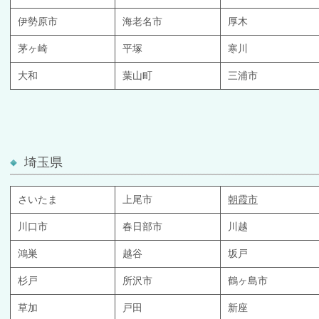
伊勢原市
海老名市
厚木
茅ヶ崎
平塚
寒川
大和
葉山町
三浦市
埼玉県
さいたま
上尾市
朝霞市
川口市
春日部市
川越
鴻巣
越谷
坂戸
杉戸
所沢市
鶴ヶ島市
草加
戸田
新座