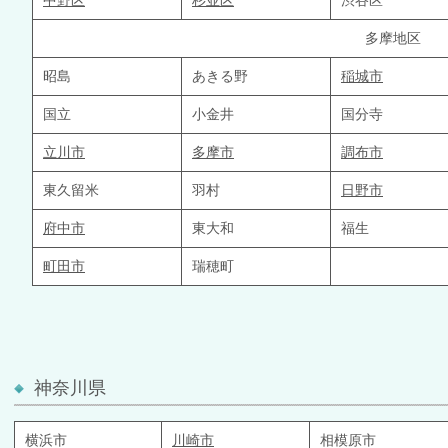
中野区
杉並区
渋谷区
多摩地区
昭島
あきる野
稲城市
国立
小金井
国分寺
立川市
多摩市
調布市
東久留米
羽村
日野市
府中市
東大和
福生
町田市
瑞穂町
神奈川県
横浜市
川崎市
相模原市