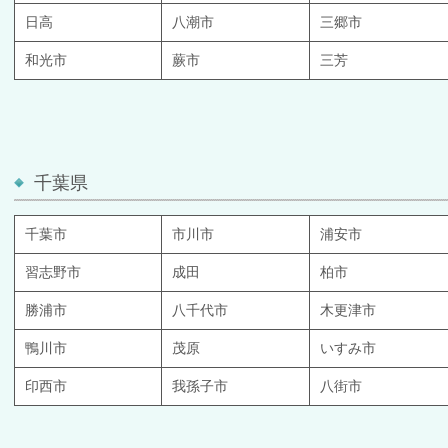
日高
八潮市
三郷市
和光市
蕨市
三芳
千葉県
千葉市
市川市
浦安市
習志野市
成田
柏市
勝浦市
八千代市
木更津市
鴨川市
茂原
いすみ市
印西市
我孫子市
八街市