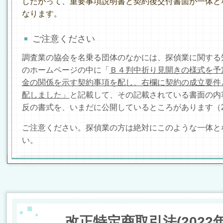
したがって、重要事項説明書と契約後交付書面が一体と
なります。
ご注意ください
調査業の協会を名乗る団体のなかには、探偵業に関する
のホームページの中に「
Ｂ４判中折り見開きの様式を予
金の関係を示す契約事項を配し、右欄に契約の成立要件
配しました」
と記載して、その記載されている書面の内
反の書式を、いまだに公開しているところがあります（2
ご注意ください。探偵業の方は絶対にこのような一体と
い。
改正特定商取引法(2022