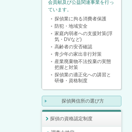
会貢献及び公益関連事業を行っ
ています。
探偵業に拘る消費者保護
防犯・地域安全
家庭内弱者への支援対策(浮
気・DVなど)
高齢者の安否確認
青少年の家出非行対策
産業廃棄物不法投棄の実態
把握と対策
探偵業の適正化への講習と
研修・資格制度
探偵興信所の選び方
探偵の資格認定制度