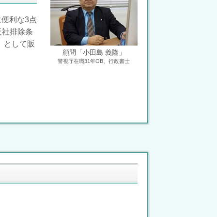
便利な3点
反社排除条
」として販
顧問「小田島 義隆」
警視庁在職31年OB、行政書士