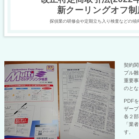
新クーリングオフ制
探偵業の研修会や定期立ち入り検査などの傾
契約関
プル雛
重要事
のとな
PDF
ザープ
各２部
「業者
す。