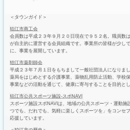
＜タウンガイド＞
狛江市商工会
会員数は平成２３年９月２０日現在で９５２名。職員数
が自主的に運営する会員組織です。事業所の皆様が少し
に、事業を展開しています。
狛江市薬剤師会
平成２３年７月１日をもちまして一般社団法人になりま
薬局をはじめとする介護事業、薬物乱用防止活動、学校
事業などの活動を通じて、健康に寄与することを目的と
狛江市公共スポーツ施設-スポNAVI
スポーツ施設スポNAVIは、地域の公共スポーツ・運動
つでも、だれでも、気軽に楽しくスポーツを」をコンセ
応援しています。
＜狛江市の歴史＞