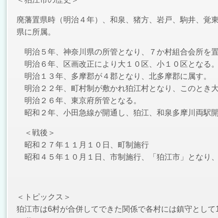
廃藩置県時（明治４年）、和泉、猪方、岩戸、駒井、覚
県に所属。
明治５年、神奈川県の所管となり、７か村組合会所を
明治６年、区画改正により大１０区、小１０区となる
明治１３年、多摩郡が４郡となり、北多摩郡に属す。
明治２２年、町村制が敷かれ狛江村となり、このとき大
明治２６年、東京府所管となる。
昭和２年、小田急線が開通し、狛江、和泉多摩川両駅
＜戦後＞
昭和２７年１１月１０日、町制施行
昭和４５年１０月１日、市制施行、「狛江市」となり
＜トピックス＞
狛江市は6村が合併してできた関係で各村には鎮守として