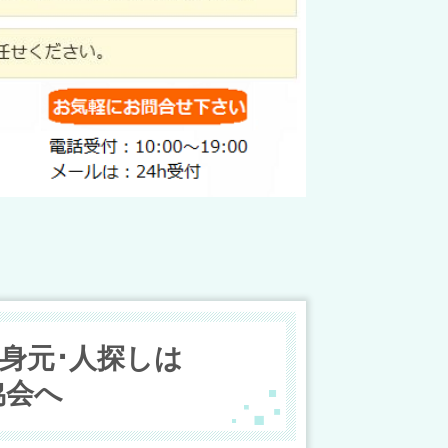
･身元･人探しは
協会へ