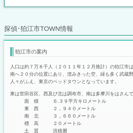
探偵･狛江市TOWN情報
狛江市の案内
人口は約７万８千人（２０１１年１２月推計）の狛江市
南へ２０分の位置にあり、澄みきった空、緑も多く武蔵
人々がふえ、東京のベッドタウンとなっています。
東は世田谷区、西及び北は調布市、南は多摩川をはさん
面 積 ６.３９平方キロメートル
東 西 ２，９４０メートル
南 北 ３，６６０メートル
標 高 ２０メートル
土 質 洪積層