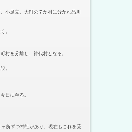
東、小足立、大町の７か村に分かれ品川
置く。
。
町村を分離し、神代村となる。
開設。
、今日に至る。
1ヶ所ずつ神社があり、現在もこれを受