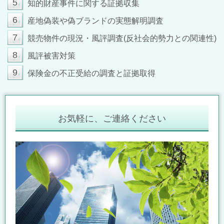
5
知的財産事件に関する証拠収集
6
産地偽装や偽ブランドの実態解明調査
7
競売物件の現況・風評調査(反社会的勢力との関連性)
8
風評被害対策
9
保険金の不正受給の調査と証拠取得
お気軽に、ご連絡ください